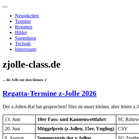
Neuigkeiten
Termine
Regatten
Bilder
Sammlung
Technik
Impressum
zjolle-class.de
... die Jolle mit dem kleinen 'z'
Regatta-Termine z-Jolle 2026
Der z-Jollen-Rat hat gesprochen! Hier ist unser kleiner, aber feiner 
13. Juni
10er Fass- und Kannenwettfahrt
SC Rohrwa
20. Juni
Müggelpreis (z-Jollen, 15er, Yngling)
CSV
8. August
Sommerpreis der z-Jollen
SG Zeuth