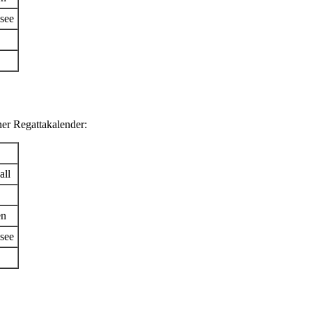
see
ner Regattakalender:
ll
en
see