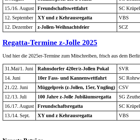
15./16. August
Freundschaftswettfahrt
SC Krüpel
12. September
XY und z Kehrausregatta
VBS
12. Dezember
z-Jollen-Weihnachtsfeier
SCZ
Regatta-Termine z-Jolle 2025
Und hier die 2025er-Termine zum Mitschreiben, frisch aus dem Berli
31.Mai/1. Juni
Rahnsdorfer 420er/z-Jollen Pokal
SVR
14. Juni
10er Fass- und Kannenwettfahrt
SC Rohrwa
21./22. Juni
Müggelpreis (z-Jollen, 15er, Yngling)
CSV
12./13. Juli
100 Jahre z-Jolle Jubiläumsregatta
SG Zeuth
16./17. August
Freundschaftsregatta
SC Krüpel
13./14. Sept.
XY und z Kehrausregatta
VBS