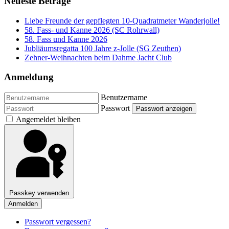
Neueste Beträge
Liebe Freunde der gepflegten 10-Quadratmeter Wanderjolle!
58. Fass- und Kanne 2026 (SC Rohrwall)
58. Fass und Kanne 2026
Jubliäumsregatta 100 Jahre z-Jolle (SG Zeuthen)
Zehner-Weihnachten beim Dahme Jacht Club
Anmeldung
Benutzername
Passwort
Passwort anzeigen
Angemeldet bleiben
Passkey verwenden
Anmelden
Passwort vergessen?