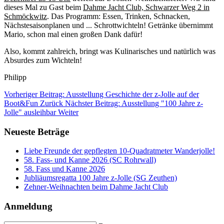
dieses Mal zu Gast beim
Dahme Jacht Club, Schwarzer Weg 2 in
Schmöckwitz
. Das Programm: Essen, Trinken, Schnacken,
Nächstesaisonplanen und ... Schrottwichteln! Getränke übernimmt
Mario, schon mal einen großen Dank dafür!
Also, kommt zahlreich, bringt was Kulinarisches und natürlich was
Absurdes zum Wichteln!
Philipp
Vorheriger Beitrag: Ausstellung Geschichte der z-Jolle auf der
Boot&Fun
Zurück
Nächster Beitrag: Ausstellung "100 Jahre z-
Jolle" ausleihbar
Weiter
Neueste Beträge
Liebe Freunde der gepflegten 10-Quadratmeter Wanderjolle!
58. Fass- und Kanne 2026 (SC Rohrwall)
58. Fass und Kanne 2026
Jubliäumsregatta 100 Jahre z-Jolle (SG Zeuthen)
Zehner-Weihnachten beim Dahme Jacht Club
Anmeldung